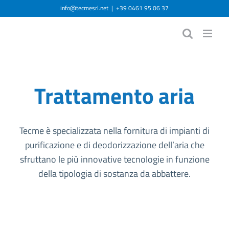
Salta
info@tecmesrl.net
|
+39 0461 95 06 37
al
contenuto
Trattamento aria
Tecme è specializzata nella fornitura di impianti di
purificazione e di deodorizzazione dell’aria che
sfruttano le più innovative tecnologie in funzione
della tipologia di sostanza da abbattere.