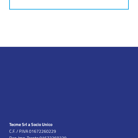
Tecme Srl a Socio Unico
C.F. / P.IVA 01672260229
Reg. Imp. Trento 01672260229