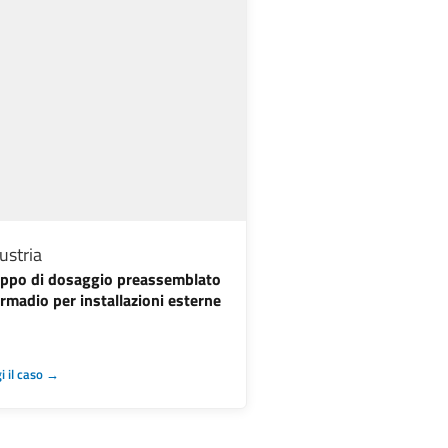
ustria
ppo di dosaggio preassemblato
armadio per installazioni esterne
i il caso →