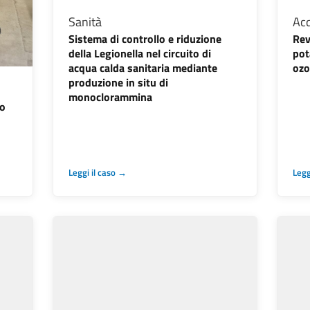
Sanità
Acq
Sistema di controllo e riduzione
Rev
della Legionella nel circuito di
pot
acqua calda sanitaria mediante
ozo
produzione in situ di
monoclorammina
io
Leggi il caso →
Legg