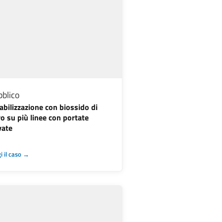
blico
abilizzazione con biossido di
ro su più linee con portate
vate
i il caso →