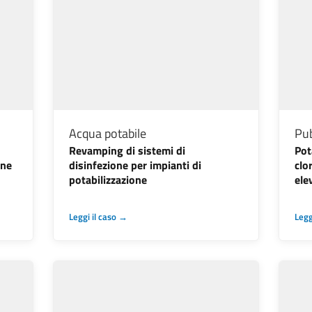
Acqua potabile
Pub
Revamping di sistemi di
Pot
one
disinfezione per impianti di
clo
potabilizzazione
ele
Leggi il caso →
Legg